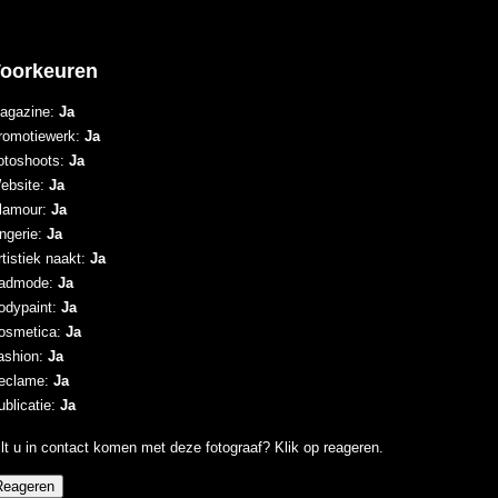
oorkeuren
agazine:
Ja
romotiewerk:
Ja
otoshoots:
Ja
ebsite:
Ja
lamour:
Ja
ingerie:
Ja
tistiek naakt:
Ja
admode:
Ja
odypaint:
Ja
osmetica:
Ja
ashion:
Ja
eclame:
Ja
ublicatie:
Ja
lt u in contact komen met deze fotograaf? Klik op reageren.