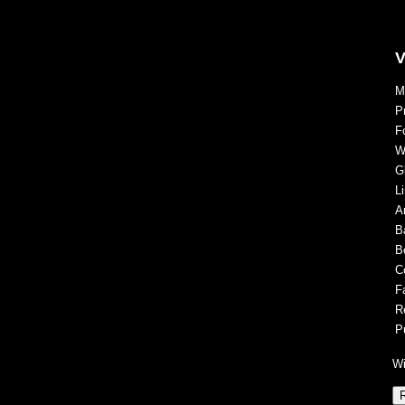
V
M
P
F
W
G
L
Ar
B
B
C
F
R
P
Wi