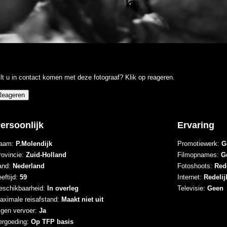
lt u in contact komen met deze fotograaf? Klik op reageren.
ersoonlijk
Ervaring
aam:
P.Molendijk
Promotiewerk:
G
rovincie:
Zuid-Holland
Filmopnames:
G
and:
Nederland
Fotoshoots:
Rede
eftijd:
59
Internet:
Redelij
eschikbaarheid:
In overleg
Televisie:
Geen
aximale reisafstand:
Maakt niet uit
igen vervoer:
Ja
ergoeding:
Op TFP basis