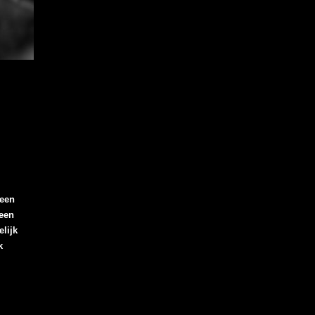
een
een
lijk
k