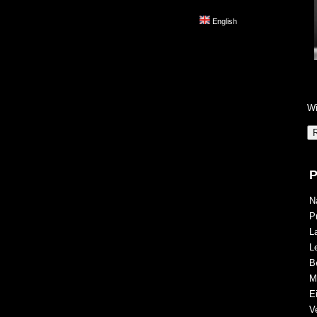
English
Wi
P
N
P
L
Le
B
M
E
V