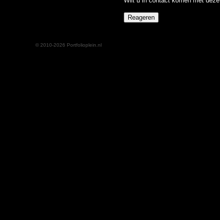
Wilt u in contact komen met deze 
© 2010-2026 Portfolioplein.nl