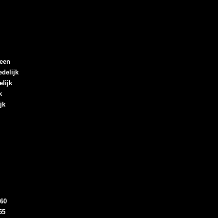
een
delijk
lijk
k
jk
60
55