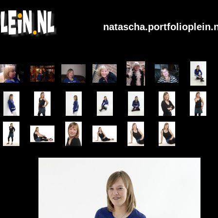
natascha.portfolioplein.n