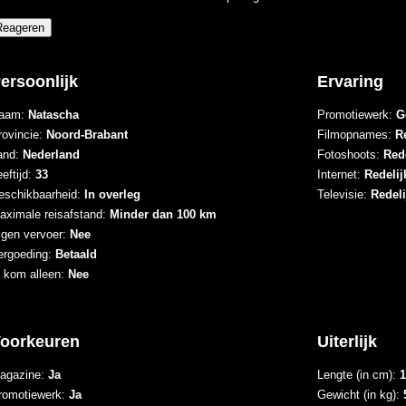
ersoonlijk
Ervaring
aam:
Natascha
Promotiewerk:
G
rovincie:
Noord-Brabant
Filmopnames:
Re
and:
Nederland
Fotoshoots:
Rede
eftijd:
33
Internet:
Redelij
eschikbaarheid:
In overleg
Televisie:
Redeli
aximale reisafstand:
Minder dan 100 km
igen vervoer:
Nee
ergoeding:
Betaald
k kom alleen:
Nee
oorkeuren
Uiterlijk
agazine:
Ja
Lengte (in cm):
1
romotiewerk:
Ja
Gewicht (in kg):