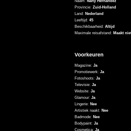
Naam:
Nany Hernandez
Provincie:
Zuid-Holland
Land:
Nederland
Leeftijd:
45
Beschikbaarheid:
Altijd
Maximale reisafstand:
Maakt niet
Voorkeuren
Magazine:
Ja
Promotiewerk:
Ja
Fotoshoots:
Ja
Televisie:
Ja
Website:
Ja
Glamour:
Ja
Lingerie:
Nee
Artistiek naakt:
Nee
Badmode:
Nee
Bodypaint:
Ja
Cosmetica:
Ja