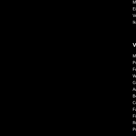
M
E
V
I
V
M
P
F
W
G
Ar
B
C
F
F
R
P