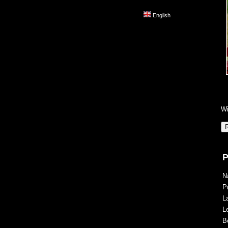
English
Wi
P
N
P
L
Le
B