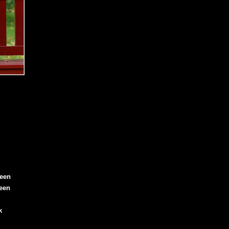
een
een
l
k