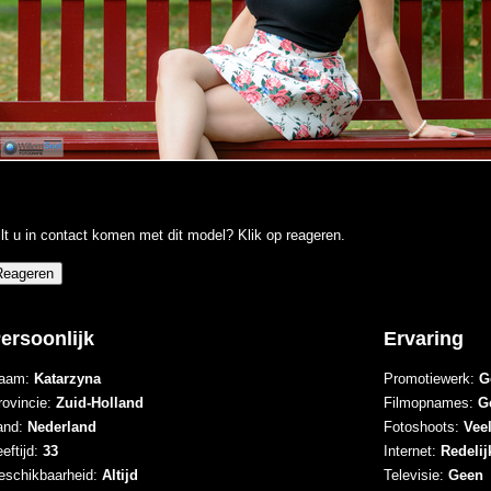
lt u in contact komen met dit model? Klik op reageren.
ersoonlijk
Ervaring
aam:
Katarzyna
Promotiewerk:
G
rovincie:
Zuid-Holland
Filmopnames:
G
and:
Nederland
Fotoshoots:
Vee
eftijd:
33
Internet:
Redelij
eschikbaarheid:
Altijd
Televisie:
Geen