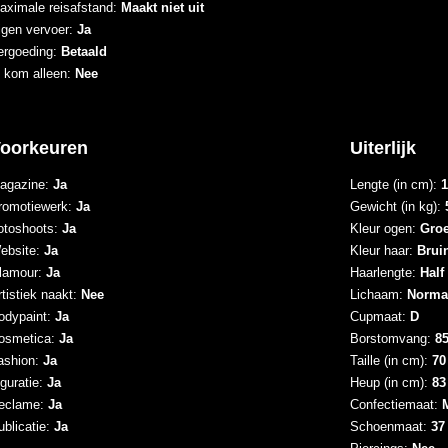
aximale reisafstand:
Maakt niet uit
igen vervoer:
Ja
ergoeding:
Betaald
k kom alleen:
Nee
oorkeuren
Uiterlijk
agazine:
Ja
Lengte (in cm):
1
romotiewerk:
Ja
Gewicht (in kg):
otoshoots:
Ja
Kleur ogen:
Gro
ebsite:
Ja
Kleur haar:
Brui
lamour:
Ja
Haarlengte:
Half
tistiek naakt:
Nee
Lichaam:
Norma
odypaint:
Ja
Cupmaat:
D
osmetica:
Ja
Borstomvang:
8
ashion:
Ja
Taille (in cm):
70
iguratie:
Ja
Heup (in cm):
83
eclame:
Ja
Confectiemaat:
ublicatie:
Ja
Schoenmaat:
37