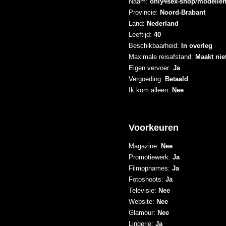
Naam:
only4sex-shop/modelle
Provincie:
Noord-Brabant
Land:
Nederland
Leeftijd:
40
Beschikbaarheid:
In overleg
Maximale reisafstand:
Maakt niet
Eigen vervoer:
Ja
Vergoeding:
Betaald
Ik kom alleen:
Nee
Voorkeuren
Magazine:
Nee
Promotiewerk:
Ja
Filmopnames:
Ja
Fotoshoots:
Ja
Televisie:
Nee
Website:
Nee
Glamour:
Nee
Lingerie:
Ja