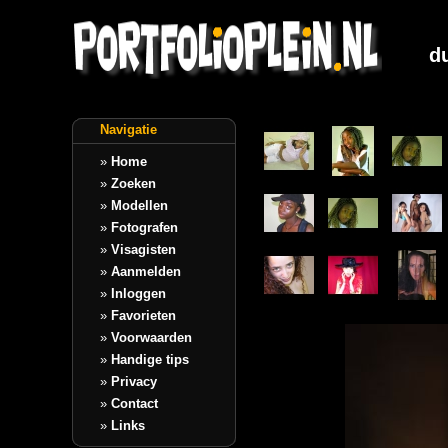
du
Navigatie
»
Home
»
Zoeken
»
Modellen
»
Fotografen
»
Visagisten
»
Aanmelden
»
Inloggen
»
Favorieten
»
Voorwaarden
»
Handige tips
»
Privacy
»
Contact
»
Links