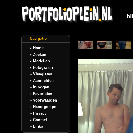
bi
Navigatie
»
Home
»
Zoeken
»
Modellen
»
Fotografen
»
Visagisten
»
Aanmelden
»
Inloggen
»
Favorieten
»
Voorwaarden
»
Handige tips
»
Privacy
»
Contact
»
Links